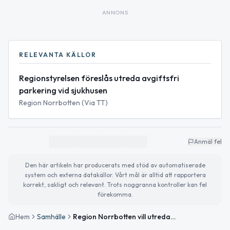
ANNONS
RELEVANTA KÄLLOR
Regionstyrelsen föreslås utreda avgiftsfri
parkering vid sjukhusen
Region Norrbotten (Via TT)
Anmäl fel
Den här artikeln har producerats med stöd av automatiserade
system och externa datakällor. Vårt mål är alltid att rapportera
korrekt, sakligt och relevant. Trots noggranna kontroller kan fel
förekomma.
Hem
Samhälle
Region Norrbotten vill utreda avgiftsfri parkering vid sjukhusen