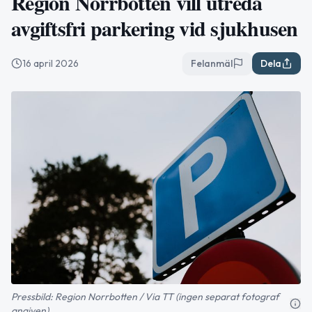
Region Norrbotten vill utreda
avgiftsfri parkering vid sjukhusen
16 april 2026
Felanmäl
Dela
Pressbild: Region Norrbotten / Via TT (ingen separat fotograf
angiven)