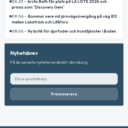
06:23
–
Arctic Bath får plats på LA LISTE 2026 och
prisas som ”Discovery Gem”
09:06
–
Bommar nere vid järnvägsövergång på väg 813
mellan Lakaträsk och Lillåfors
08:06
–
Ny butik för djurfoder och hundtjänster i Boden
Nyhetsbrev
Få de senaste nyheterna direkt i din inkorg.
Prenumerera