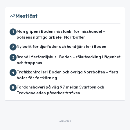
Mest läst
Man gripen i Boden misstänkt för misshandel –
1
polisens nattliga arbete i Norrbotten
Ny butik för djurfoder och hundtjänster i Boden
2
Brand i flerfamiljshus i Boden – rökutveckling i lägenhet
3
och trapphus
Trafikkontroller i Boden och övriga Norrbotten – flera
4
böter för fortkörning
Fordonshaveri på väg 97 mellan Svartbyn och
5
Travbaneleden påverkar trafiken
ANNONS