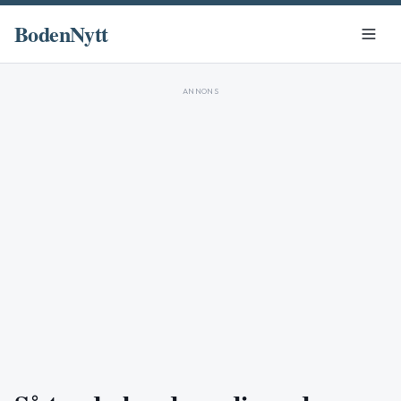
BodenNytt
ANNONS