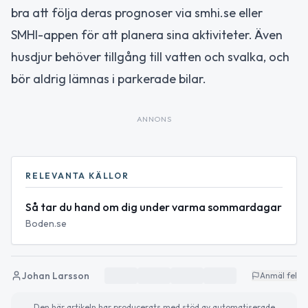
bra att följa deras prognoser via smhi.se eller
SMHI-appen för att planera sina aktiviteter. Även
husdjur behöver tillgång till vatten och svalka, och
bör aldrig lämnas i parkerade bilar.
ANNONS
RELEVANTA KÄLLOR
Så tar du hand om dig under varma sommardagar
Boden.se
Johan Larsson
Anmäl fel
Den här artikeln har producerats med stöd av automatiserade