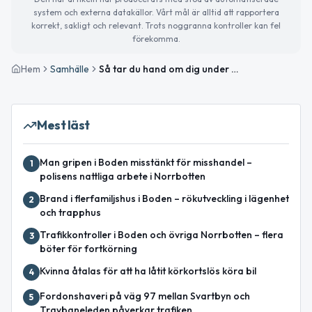
system och externa datakällor. Vårt mål är alltid att rapportera
korrekt, sakligt och relevant. Trots noggranna kontroller kan fel
förekomma.
Hem
Samhälle
Så tar du hand om dig under varma sommardagar – tips från Boden kommun
Mest läst
Man gripen i Boden misstänkt för misshandel –
1
polisens nattliga arbete i Norrbotten
Brand i flerfamiljshus i Boden – rökutveckling i lägenhet
2
och trapphus
Trafikkontroller i Boden och övriga Norrbotten – flera
3
böter för fortkörning
Kvinna åtalas för att ha låtit körkortslös köra bil
4
Fordonshaveri på väg 97 mellan Svartbyn och
5
Travbaneleden påverkar trafiken