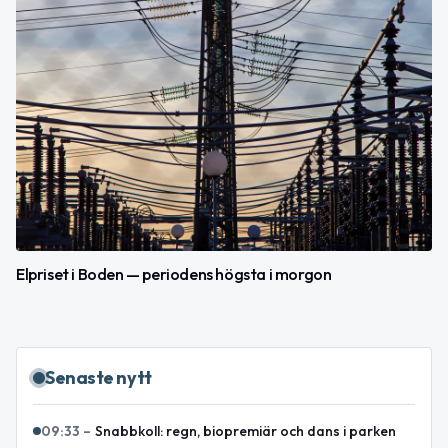
Elpriset i Boden — periodens högsta i morgon
Senaste nytt
09:33
–
Snabbkoll: regn, biopremiär och dans i parken