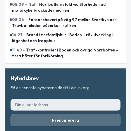
08:09
–
Natt i Norrbotten: stöld vid Storheden och
motorcykel krockade med ren
08:06
–
Fordonshaveri på väg 97 mellan Svartbyn och
Travbaneleden påverkar trafiken
14:21
–
Brand i flerfamiljshus i Boden – rökutveckling i
lägenhet och trapphus
11:48
–
Trafikkontroller i Boden och övriga Norrbotten –
flera böter för fortkörning
Nyhetsbrev
Få de senaste nyheterna direkt i din inkorg.
Prenumerera