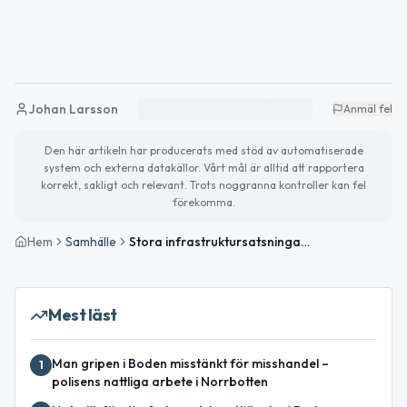
Johan Larsson
Anmäl fel
Den här artikeln har producerats med stöd av automatiserade
system och externa datakällor. Vårt mål är alltid att rapportera
korrekt, sakligt och relevant. Trots noggranna kontroller kan fel
förekomma.
Hem
Samhälle
Stora infrastruktursatsningar planeras i Bodens budget 2027–2029
Mest läst
Man gripen i Boden misstänkt för misshandel –
1
polisens nattliga arbete i Norrbotten