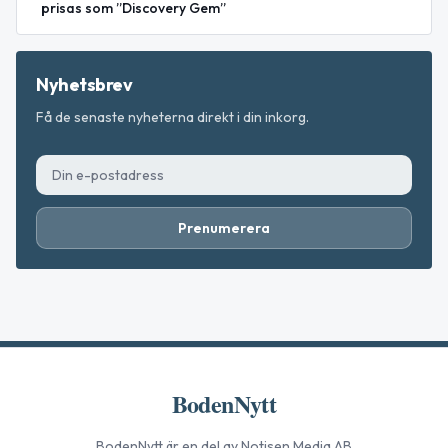
prisas som ”Discovery Gem”
Nyhetsbrev
Få de senaste nyheterna direkt i din inkorg.
Prenumerera
BodenNytt
BodenNytt
är en del av Notisen Media AB