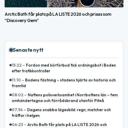
Arctic Bath får plats på LA LISTE 2026 och prisas som
”Discovery Gem”
Senaste nytt
15:22
–
Fordon med körförbud fick ordningsbot i Boden
efter trafikkontroller
11:10
–
Bodens fästning – stadens hjärta av historia och
framtid
08:02
–
Nattens polisverksamhet i Norrbottens län – fem
omhändertagna och förrådsbrand utanför Piteå
07:54
–
Dagens snabba lägesbild: regn, matcher och
träffar i helgen
06:23
–
Arctic Bath får plats på LA LISTE 2026 och