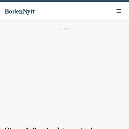
BodenNytt
ANNONS