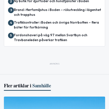
Ny butik för djurfoder och hundtjänster i Boden
2
Brand i flerfamiljshus i Boden – rökutveckling i lägenhet
3
och trapphus
Trafikkontroller i Boden och övriga Norrbotten – flera
4
böter för fortkörning
Fordonshaveri på väg 97 mellan Svartbyn och
5
Travbaneleden påverkar trafiken
ANNONS
Fler artiklar i
Samhälle