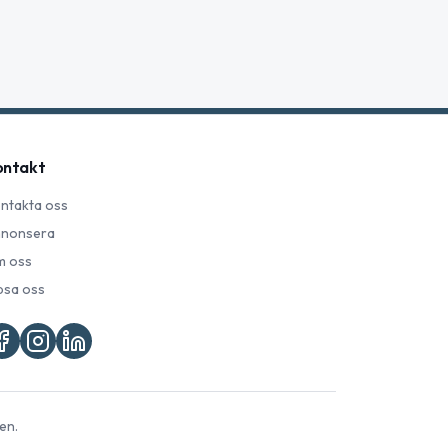
ontakt
ntakta oss
nonsera
 oss
psa oss
en.