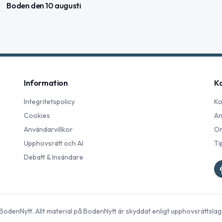
Boden den 10 augusti
Information
K
Integritetspolicy
Ko
Cookies
An
Användarvillkor
Om
Upphovsrätt och AI
Ti
Debatt & Insändare
BodenNytt
. Allt material på
BodenNytt
är skyddat enligt upphovsrättslag