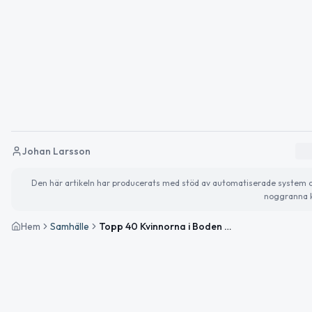
Johan Larsson
Den här artikeln har producerats med stöd av automatiserade system och 
noggranna k
Hem
Samhälle
Topp 40 Kvinnorna i Boden med högst taxerad inkomst