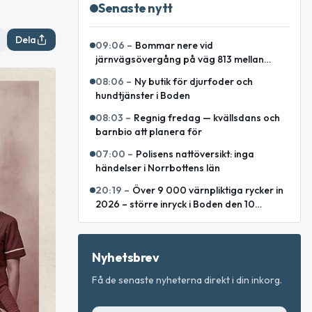
Senaste nytt
Dela
09:06
–
Bommar nere vid
järnvägsövergång på väg 813 mellan
Lakaträsk och Lillåfors
08:06
–
Ny butik för djurfoder och
hundtjänster i Boden
08:03
–
Regnig fredag — kvällsdans och
barnbio att planera för
07:00
–
Polisens nattöversikt: inga
händelser i Norrbottens län
20:19
–
Över 9 000 värnpliktiga rycker in
2026 – större inryck i Boden den 10
augusti
Nyhetsbrev
Få de senaste nyheterna direkt i din inkorg.