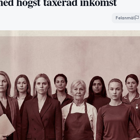
ed högst taxerad inkomst
Felanmäl