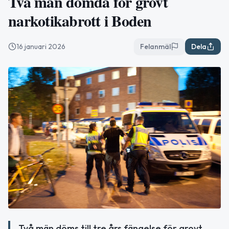
Två män dömda för grovt
narkotikabrott i Boden
16 januari 2026
Felanmäl
Dela
Två män döms till tre års fängelse för grovt