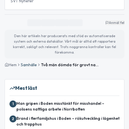
SVT Nyheter
Anmäl fel
Den här artikeln har producerats med stöd av automatiserade
system och externa datakällor. Vårt mål är alltid att rapportera
korrekt, sakligt och relevant. Trots noggranna kontroller kan fel
förekomma.
Hem
Samhälle
Två män dömda för grovt narkotikabrott i Boden
Mest läst
Man gripen i Boden misstänkt för misshandel –
1
polisens nattliga arbete i Norrbotten
Brand i flerfamiljshus i Boden – rökutveckling i lägenhet
2
och trapphus