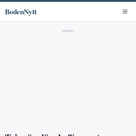
BodenNytt
ANNONS