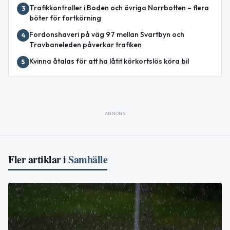
Trafikkontroller i Boden och övriga Norrbotten – flera
3
böter för fortkörning
Fordonshaveri på väg 97 mellan Svartbyn och
4
Travbaneleden påverkar trafiken
Kvinna åtalas för att ha låtit körkortslös köra bil
5
ANNONS
Fler artiklar i
Samhälle