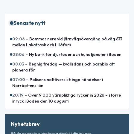
Senaste nytt
09:06
–
Bommar nere vid järnvägsövergång på väg 813
mellan Lakaträsk och Lillåfors
08:06
–
Ny butik för djurfoder och hundtjänster i Boden
08:03
–
Regnig fredag — kvällsdans och barnbio att
planera för
07:00
–
Polisens nattöversikt: inga händelser i
Norrbottens län
20:19
–
Över 9 000 värnpliktiga rycker in 2026 – större
inryck i Boden den 10 augusti
Nyhetsbrev
Få de senaste nyheterna direkt i din inkorg.