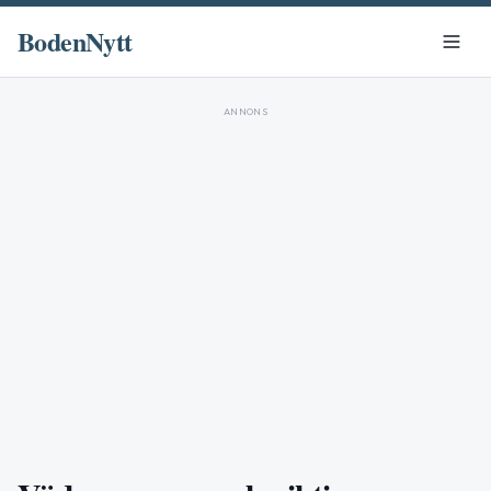
BodenNytt
ANNONS