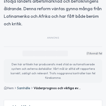
stödja landets arbetsmarknad och befolkningens
åldrande. Denna reform väntas gynna många från
Latinamerika och Afrika och har fått både beröm
och kritik.
ANNONS
Anmäl fel
Den här artikeln har producerats med stöd av automatiserade
system och externa datakällor. Vårt mål är alltid att rapportera
korrekt, sakligt och relevant. Trots noggranna kontroller kan fel
förekomma.
Hem
Samhälle
Väderprognos och viktiga evenemang i Boden idag