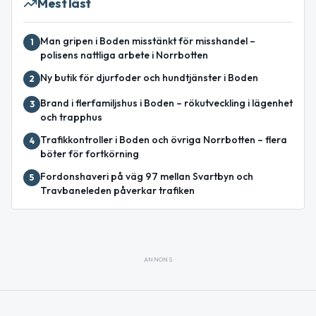
Mest läst
Man gripen i Boden misstänkt för misshandel –
1
polisens nattliga arbete i Norrbotten
Ny butik för djurfoder och hundtjänster i Boden
2
Brand i flerfamiljshus i Boden – rökutveckling i lägenhet
3
och trapphus
Trafikkontroller i Boden och övriga Norrbotten – flera
4
böter för fortkörning
Fordonshaveri på väg 97 mellan Svartbyn och
5
Travbaneleden påverkar trafiken
ANNONS