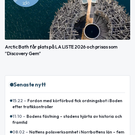
Arctic Bath får plats på LA LISTE 2026 och prisas som
”Discovery Gem”
Senaste nytt
15:22
–
Fordon med körförbud fick ordningsbot i Boden
efter trafikkontroller
11:10
–
Bodens fästning – stadens hjärta av historia och
framtid
08:02
–
Nattens polisverksamhet i Norrbottens län – fem