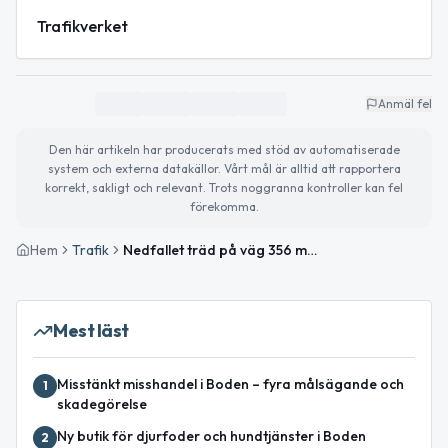
Trafikverket
Anmäl fel
Den här artikeln har producerats med stöd av automatiserade
system och externa datakällor. Vårt mål är alltid att rapportera
korrekt, sakligt och relevant. Trots noggranna kontroller kan fel
förekomma.
Hem
Trafik
Nedfallet träd på väg 356 mellan Vändträsk och Heden S påverkar trafiken
Mest läst
Misstänkt misshandel i Boden – fyra målsägande och
1
skadegörelse
Ny butik för djurfoder och hundtjänster i Boden
2