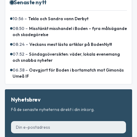
Senaste nytt
10:56
–
Tekla och Sandra vann Derbyt
08:50
–
Misstänkt misshandel i Boden – fyra målsägande
och skadegörelse
08:24
–
Veckans mest lästa artiklar på BodenNytt
07:52
–
Söndagsöversikten: väder, lokala evenemang
och snabba nyheter
06:38
–
Oavgjort för Boden i bortamatch mot Gimonäs
Umeå IF
Nyhetsbrev
Få de senaste nyheterna direkt i din inkorg.