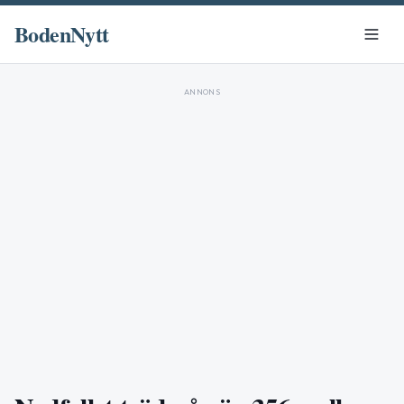
BodenNytt
ANNONS