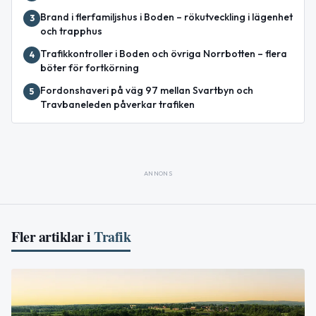
Brand i flerfamiljshus i Boden – rökutveckling i lägenhet
3
och trapphus
Trafikkontroller i Boden och övriga Norrbotten – flera
4
böter för fortkörning
Fordonshaveri på väg 97 mellan Svartbyn och
5
Travbaneleden påverkar trafiken
ANNONS
Fler artiklar i
Trafik