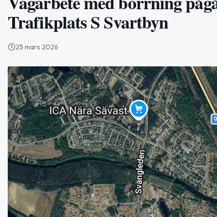
Vägarbete med borrning pågår
Trafikplats S Svartbyn
25 mars 2026