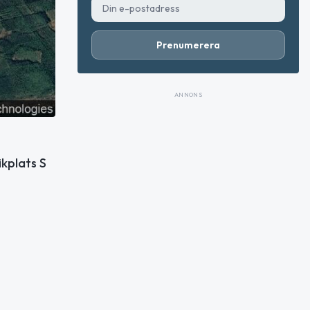
Prenumerera
ANNONS
kplats S