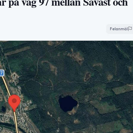
 på väg 97 mellan Sävast och
Felanmäl