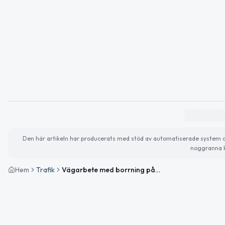
Den här artikeln har producerats med stöd av automatiserade system och 
noggranna k
Hem
Trafik
Vägarbete med borrning pågår på väg 97 mellan Sävast och Trafikplats S Svartbyn