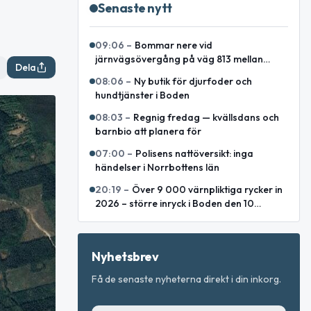
Senaste nytt
09:06
–
Bommar nere vid
järnvägsövergång på väg 813 mellan
Dela
Lakaträsk och Lillåfors
08:06
–
Ny butik för djurfoder och
hundtjänster i Boden
08:03
–
Regnig fredag — kvällsdans och
barnbio att planera för
07:00
–
Polisens nattöversikt: inga
händelser i Norrbottens län
20:19
–
Över 9 000 värnpliktiga rycker in
2026 – större inryck i Boden den 10
augusti
Nyhetsbrev
Få de senaste nyheterna direkt i din inkorg.